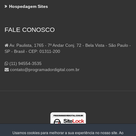
Hospedagem Sites
FALE CONOSCO
Av. Paulista, 1765 - 7º Andar Conj. 72 - Bela Vista - São Paulo -
SP - Brasil - CEP: 01311-200
(11) 94554-3535
contato@programadordigital.com.br
Usamos cookies para melhorar a sua experiência no nosso site. Ao
CNPJ: 10.951.107/0001-79 | Copyright © 2026 Programador